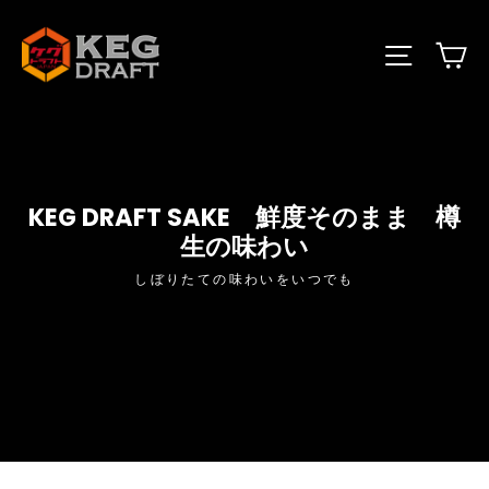
コ
KEGDRAFT
ン
カ
サイト
テ
JAPAN
ン
ツ
に
ス
キ
ッ
KEG DRAFT SAKE 鮮度そのまま 樽
プ
生の味わい
しぼりたての味わいをいつでも